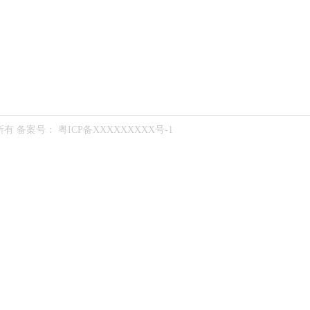
业务范围
公司新闻
联系我们
所有
备案号： 粤ICP备XXXXXXXXX号-1