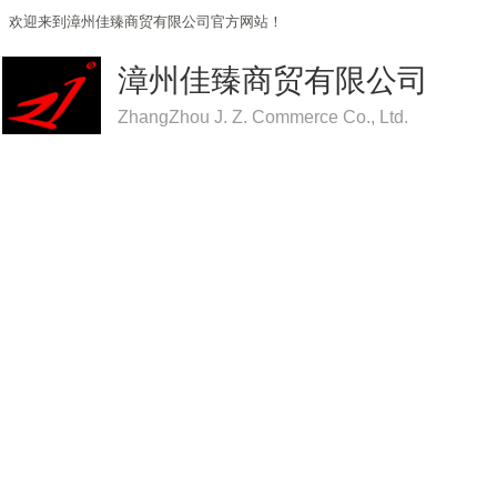
欢迎来到漳州佳臻商贸有限公司官方网站！
漳州佳臻商贸有限公司
ZhangZhou J. Z. Commerce Co., Ltd.