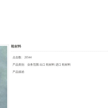
鞋材料
点击数:
20544
产品类别:
业务范围 出口 鞋材料 进口 鞋材料
产品描述: