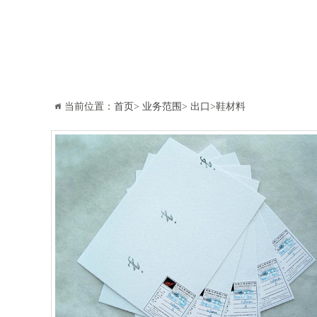
当前位置：
首页
>
业务范围
>
出口
>鞋材料